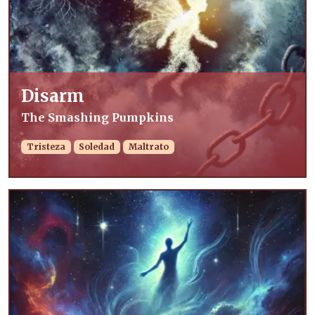
Disarm
The Smashing Pumpkins
Tristeza
Soledad
Maltrato