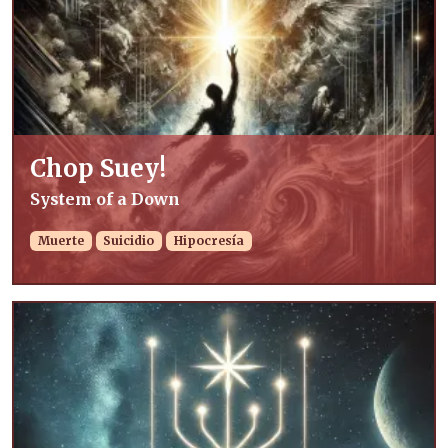
Chop Suey!
System of a Down
Muerte
Suicidio
Hipocresía