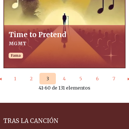
Time to Pretend
MGMT
Fama
◄
1
2
3
4
5
6
7
41
-
60
de
131
elementos
TRAS LA CANCIÓN