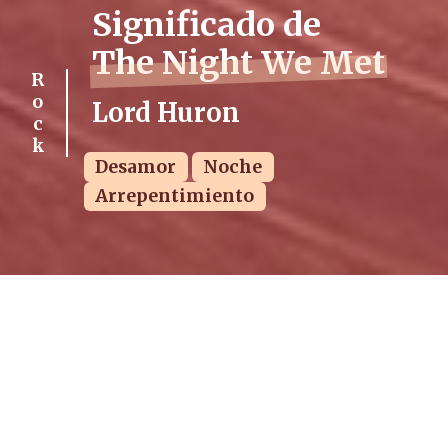
Significado de
The Night We Met
Rock
Lord Huron
Desamor
Noche
Arrepentimiento
PUBLICADO
VISUALIZACIONES
TIEMPO DE LECTURA
09/11/2023
10933
4 min.
ÁLBUM
FECHA DE LANZAMIENTO
Strange Trails
03/04/2015 (hace 11 años)