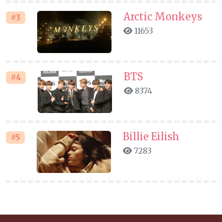
Arctic Monkeys
#3
11653
BTS
#4
8374
Billie Eilish
#5
7283