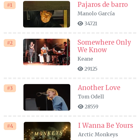
Pajaros de barro
#1
Manolo García
34721
Somewhere Only
#2
We Know
Keane
29125
Another Love
#3
Tom Odell
28559
I Wanna Be Yours
#4
Arctic Monkeys