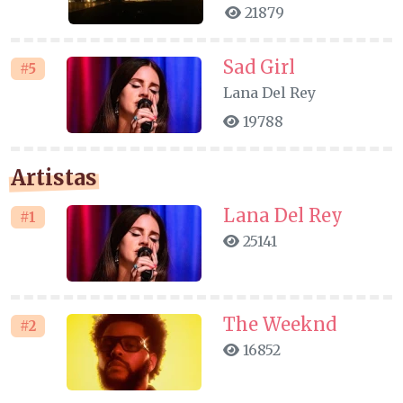
21879
Sad Girl
#5
Lana Del Rey
19788
Artistas
Lana Del Rey
#1
25141
The Weeknd
#2
16852