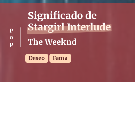
Significado de
Stargirl Interlude
Pop
The Weeknd
Deseo
Fama
PUBLICADO
VISUALIZACIONES
TIEMPO DE LECTURA
07/11/2023
8070
4 min.
ÁLBUM
FECHA DE LANZAMIENTO
Starboy
24/11/2016 (hace 9 años)