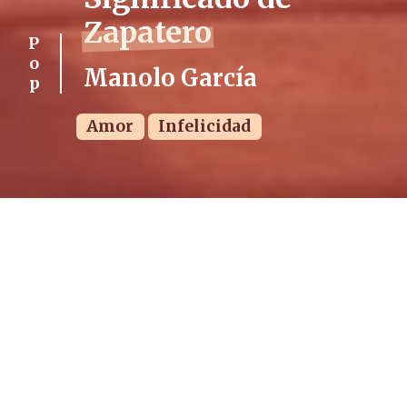
Zapatero
Pop
Manolo García
Amor
Infelicidad
PUBLICADO
VISUALIZACIONES
TIEMPO DE LECTURA
15/04/2024
4770
4 min.
ÁLBUM
FECHA DE LANZAMIENTO
Arena en los bolsillos
15/04/1998 (hace 28 años)
DURACIÓN
4 minutos y 57 segundos