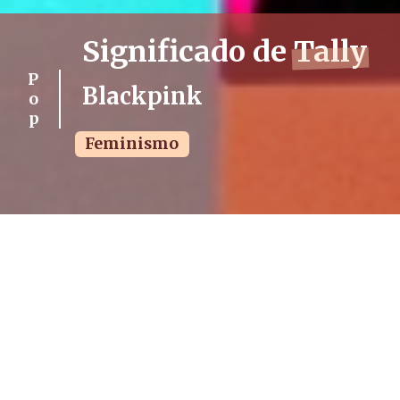
Significado de
Tally
Pop
Blackpink
Feminismo
PUBLICADO
VISUALIZACIONES
TIEMPO DE LECTURA
08/04/2023
3278
4 min.
ÁLBUM
FECHA DE LANZAMIENTO
Born Pink
16/09/2022 (hace 3 años)
DURACIÓN