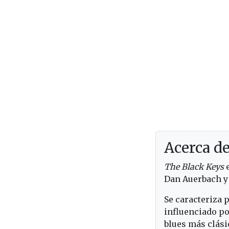
Acerca d
The Black Keys
e
Dan Auerbach y 
Se caracteriza 
influenciado po
blues más clási