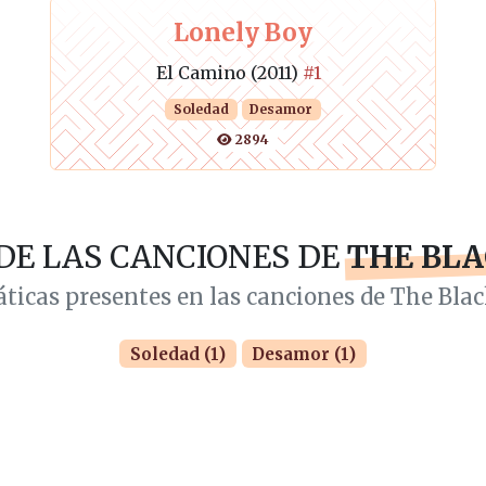
Lonely Boy
El Camino (2011)
#1
Soledad
Desamor
2894
DE LAS CANCIONES DE
THE BLA
áticas presentes en las canciones de The Bla
Soledad (1)
Desamor (1)