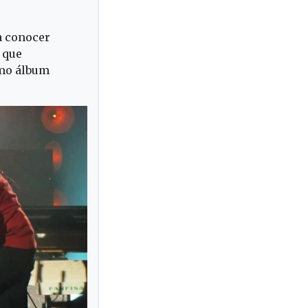
 a conocer
y que
imo álbum